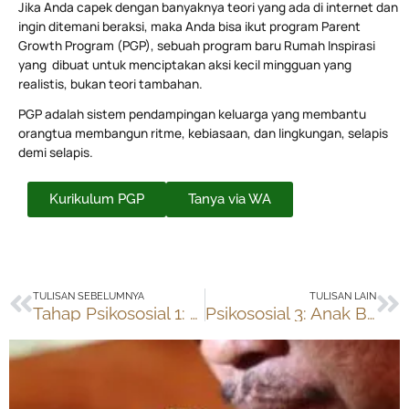
Jika Anda capek dengan banyaknya teori yang ada di internet dan
ingin ditemani beraksi, maka Anda bisa ikut program Parent
Growth Program (PGP), sebuah program baru Rumah Inspirasi
yang dibuat untuk menciptakan aksi kecil mingguan yang
realistis, bukan teori tambahan.
PGP adalah sistem pendampingan keluarga yang membantu
orangtua membangun ritme, kebiasaan, dan lingkungan, selapis
demi selapis.
Kurikulum PGP
Tanya via WA
Prev
Ne
TULISAN SEBELUMNYA
TULISAN LAIN
Tahap Psikososial 1: Bayi Belajar Mempercayai
Psikososial 3: Anak Belajar Berinisiatif