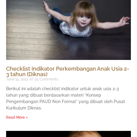
Checklist Indikator Perkembangan Anak Usia 2-
3 tahun (Diknas)
June 15, 2012
25 Comments
Berikut ini adalah checklist indikator untuk anak usia 2-3
tahun yang dibuat berdasarkan materi “Konsep
Pengembangan PAUD Non Formal” yang dibuat oleh Pusat
Kurikulum Diknas.
Read More »