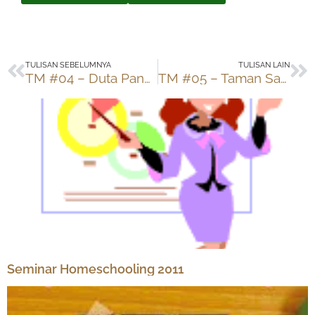
Prev
Ne
TULISAN SEBELUMNYA
TULISAN LAIN
TM #04 – Duta Panas
TM #05 – Taman Samping
Seminar Homeschooling 2011