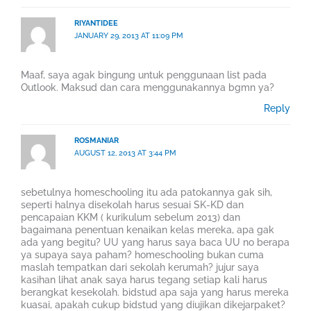
RIYANTIDEE
JANUARY 29, 2013 AT 11:09 PM
Maaf, saya agak bingung untuk penggunaan list pada
Outlook. Maksud dan cara menggunakannya bgmn ya?
Reply
ROSMANIAR
AUGUST 12, 2013 AT 3:44 PM
sebetulnya homeschooling itu ada patokannya gak sih,
seperti halnya disekolah harus sesuai SK-KD dan
pencapaian KKM ( kurikulum sebelum 2013) dan
bagaimana penentuan kenaikan kelas mereka, apa gak
ada yang begitu? UU yang harus saya baca UU no berapa
ya supaya saya paham? homeschooling bukan cuma
maslah tempatkan dari sekolah kerumah? jujur saya
kasihan lihat anak saya harus tegang setiap kali harus
berangkat kesekolah. bidstud apa saja yang harus mereka
kuasai, apakah cukup bidstud yang diujikan dikejarpaket?