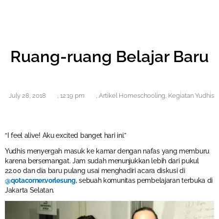
Ruang-ruang Belajar Baru
July 28, 2018
,
12:19 pm
,
Artikel Homeschooling
,
Kegiatan Yudhis
“I feel alive! Aku excited banget hari ini.”
Yudhis menyergah masuk ke kamar dengan nafas yang memburu
karena bersemangat. Jam sudah menunjukkan lebih dari pukul
22.00 dan dia baru pulang usai menghadiri acara diskusi di
@qotacorner.vorlesung
, sebuah komunitas pembelajaran terbuka di
Jakarta Selatan.