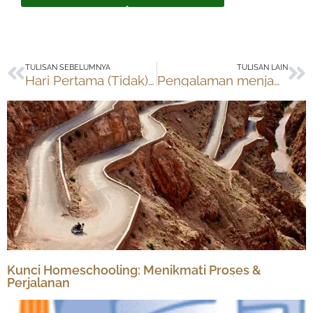
Prev
Ne
TULISAN SEBELUMNYA
TULISAN LAIN
Hari Pertama (Tidak) Sekolah
Pengalaman menjadi Top Scorer Basket
Kunci Homeschooling: Menikmati Proses &
Perjalanan