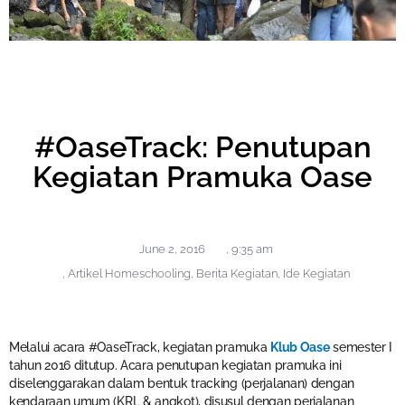
#OaseTrack: Penutupan
Kegiatan Pramuka Oase
June 2, 2016
,
9:35 am
,
Artikel Homeschooling
,
Berita Kegiatan
,
Ide Kegiatan
Melalui acara #OaseTrack, kegiatan pramuka
Klub Oase
semester I
tahun 2016 ditutup. Acara penutupan kegiatan pramuka ini
diselenggarakan dalam bentuk tracking (perjalanan) dengan
kendaraan umum (KRL & angkot), disusul dengan perjalanan