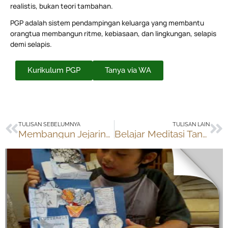
realistis, bukan teori tambahan.
PGP adalah sistem pendampingan keluarga yang membantu
orangtua membangun ritme, kebiasaan, dan lingkungan, selapis
demi selapis.
Kurikulum PGP
Tanya via WA
Prev
Ne
TULISAN SEBELUMNYA
TULISAN LAIN
Membangun Jejaring Komunitas Pendidikan di Pesta Pendidikan
Belajar Meditasi Tanpa Objek bersama Romo Sudrijanta