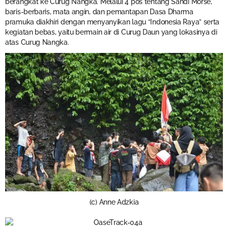
berangkat ke Curug Nangka. Melalui 4 pos tentang Sandi Morse,
baris-berbaris, mata angin, dan pemantapan Dasa Dharma
pramuka diakhiri dengan menyanyikan lagu “Indonesia Raya” serta
kegiatan bebas, yaitu bermain air di Curug Daun yang lokasinya di
atas Curug Nangka.
(c) Anne Adzkia