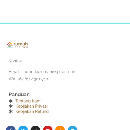
Kontak
Email:
support@rumahinspirasi.com
WA: +62 811-1301-710
Panduan
Tentang Kami
Kebijakan Privasi
Kebijakan Refund
F
T
I
Y
S
T
a
w
n
o
o
e
c
i
s
u
u
l
e
t
t
t
n
e