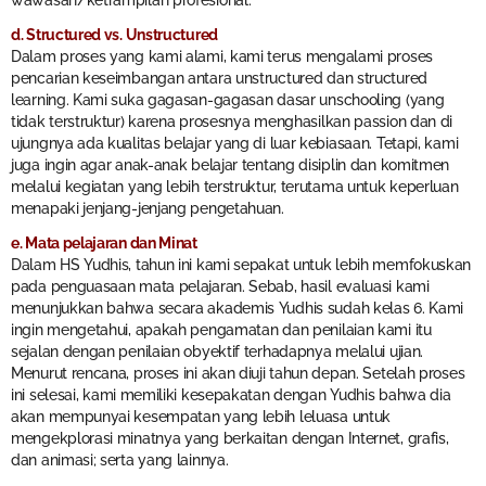
wawasan/ketrampilan profesional.
d. Structured vs. Unstructured
Dalam proses yang kami alami, kami terus mengalami proses
pencarian keseimbangan antara unstructured dan structured
learning. Kami suka gagasan-gagasan dasar unschooling (yang
tidak terstruktur) karena prosesnya menghasilkan passion dan di
ujungnya ada kualitas belajar yang di luar kebiasaan. Tetapi, kami
juga ingin agar anak-anak belajar tentang disiplin dan komitmen
melalui kegiatan yang lebih terstruktur, terutama untuk keperluan
menapaki jenjang-jenjang pengetahuan.
e. Mata pelajaran dan Minat
Dalam HS Yudhis, tahun ini kami sepakat untuk lebih memfokuskan
pada penguasaan mata pelajaran. Sebab, hasil evaluasi kami
menunjukkan bahwa secara akademis Yudhis sudah kelas 6. Kami
ingin mengetahui, apakah pengamatan dan penilaian kami itu
sejalan dengan penilaian obyektif terhadapnya melalui ujian.
Menurut rencana, proses ini akan diuji tahun depan. Setelah proses
ini selesai, kami memiliki kesepakatan dengan Yudhis bahwa dia
akan mempunyai kesempatan yang lebih leluasa untuk
mengekplorasi minatnya yang berkaitan dengan Internet, grafis,
dan animasi; serta yang lainnya.