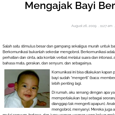
Mengajak Bayi Be
August 26, 2009
,
11:27 am
Salah satu stimulus besar dan gampang sekaligus murah untuk ba
Berkomunikasi bukanlah sekedar mengobrol. Berkomunikasi ad
perhatian dan cinta, ada kontak verbal melalui suara dan intonasi,
bahasa mata, gerakan, dan senyum, dan sebagainya.
Komunikasi ini bisa dilakukan kapan 
bayi sudah “mengerti” (baca: memberi
lebih penting lagi.
Di rumah, aku senang dengan apa yan
memperlakukan bayi sebagai seorang 
dianggap tak mengerti apapun). Anak-a
mengobrol, menyanyi. Mereka juga ak