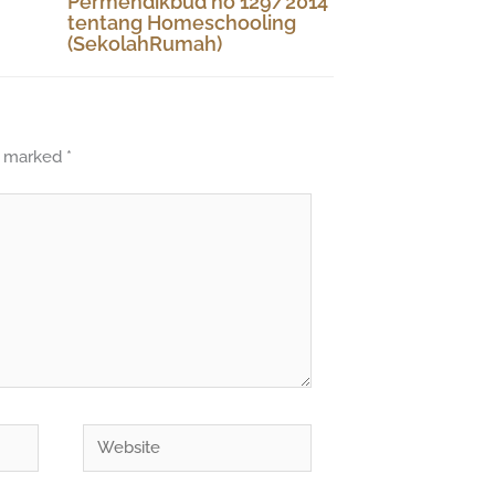
Permendikbud no 129/2014
tentang Homeschooling
(SekolahRumah)
re marked
*
Website