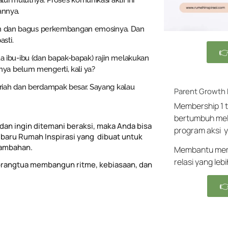
i mulutnya. Proses komunikasi aktif ini
annya.
man dan bagus perkembangan emosinya. Dan
sti.

mua ibu-ibu (dan bapak-bapak) rajin melakukan
ya belum mengerti, kali ya?
riah dan berdampak besar. Sayang kalau
Parent Growth
Membership 1 t
bertumbuh mel
dan ingin ditemani beraksi, maka Anda bisa
program aksi y
baru Rumah Inspirasi yang dibuat untuk
tambahan.
Membantu memb
relasi yang leb
rangtua membangun ritme, kebiasaan, dan
