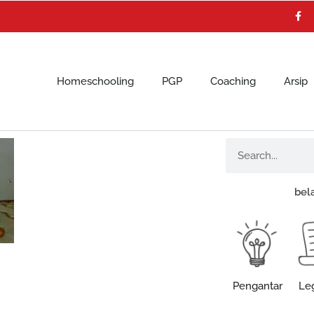
F
a
c
e
b
o
o
k
Homeschooling
PGP
Coaching
Arsip
Search
bel
Pengantar
Leg