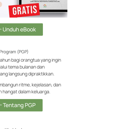
 Unduh eBook
 Program (PGP)
ahun bagi orangtua yang ingin
alui tema bulanan dan
ang langsung dipraktikkan.
angun ritme, kejelasan, dan
ih hangat dalam keluarga.
 Tentang PGP