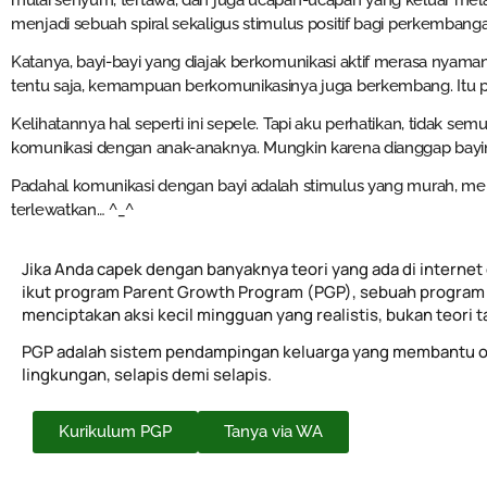
mulai senyum, tertawa, dan juga ucapan-ucapan yang keluar melalu
menjadi sebuah spiral sekaligus stimulus positif bagi perkembang
Katanya, bayi-bayi yang diajak berkomunikasi aktif merasa nya
tentu saja, kemampuan berkomunikasinya juga berkembang. Itu pa
Kelihatannya hal seperti ini sepele. Tapi aku perhatikan, tidak se
komunikasi dengan anak-anaknya. Mungkin karena dianggap bayin
Padahal komunikasi dengan bayi adalah stimulus yang murah, me
terlewatkan… ^_^
Jika Anda capek dengan banyaknya teori yang ada di internet 
ikut program Parent Growth Program (PGP), sebuah program 
menciptakan aksi kecil mingguan yang realistis, bukan teori 
PGP adalah sistem pendampingan keluarga yang membantu o
lingkungan, selapis demi selapis.
Kurikulum PGP
Tanya via WA