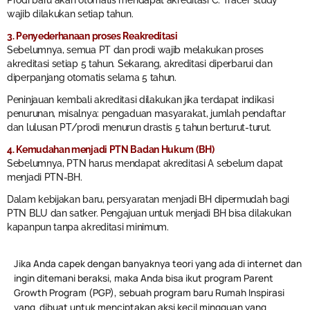
Prodi baru akan otomatis mendapat akreditasi C. Tracer study
wajib dilakukan setiap tahun.
3. Penyederhanaan proses Reakreditasi
Sebelumnya, semua PT dan prodi wajib melakukan proses
akreditasi setiap 5 tahun. Sekarang, akreditasi diperbarui dan
diperpanjang otomatis selama 5 tahun.
Peninjauan kembali akreditasi dilakukan jika terdapat indikasi
penurunan, misalnya: pengaduan masyarakat, jumlah pendaftar
dan lulusan PT/prodi menurun drastis 5 tahun berturut-turut.
4. Kemudahan menjadi PTN Badan Hukum (BH)
Sebelumnya, PTN harus mendapat akreditasi A sebelum dapat
menjadi PTN-BH.
Dalam kebijakan baru, persyaratan menjadi BH dipermudah bagi
PTN BLU dan satker. Pengajuan untuk menjadi BH bisa dilakukan
kapanpun tanpa akreditasi minimum.
Jika Anda capek dengan banyaknya teori yang ada di internet dan
ingin ditemani beraksi, maka Anda bisa ikut program Parent
Growth Program (PGP), sebuah program baru Rumah Inspirasi
yang dibuat untuk menciptakan aksi kecil mingguan yang