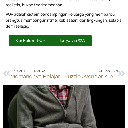
realistis, bukan teori tambahan.
PGP adalah sistem pendampingan keluarga yang membantu
orangtua membangun ritme, kebiasaan, dan lingkungan, selapis
demi selapis.
Kurikulum PGP
Tanya via WA
Prev
Ne
TULISAN SEBELUMNYA
TULISAN LAIN
Memangnya Belajar Harus di Sekolah?
Puzzle Avenger & belajar pengambilan keputusan (decision making skills)