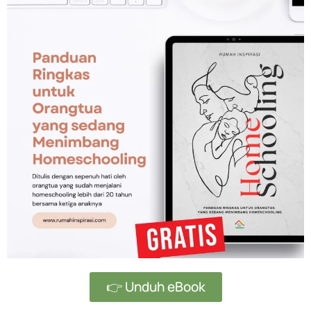
👉 Unduh eBook