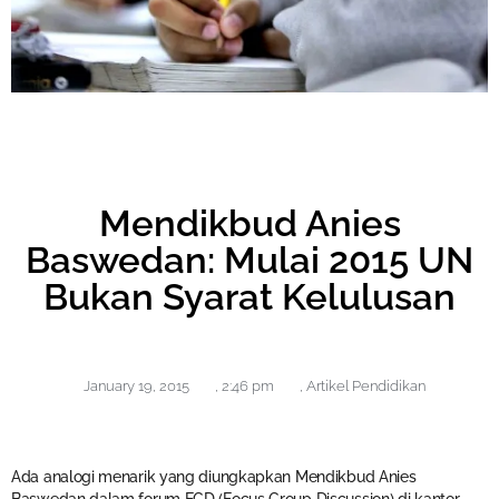
Mendikbud Anies
Baswedan: Mulai 2015 UN
Bukan Syarat Kelulusan
January 19, 2015
,
2:46 pm
,
Artikel Pendidikan
Ada analogi menarik yang diungkapkan Mendikbud Anies
Baswedan dalam forum FGD (Focus Group Discussion) di kantor