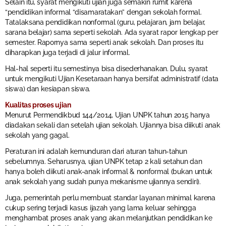
Selain itu, syarat mengikuti ujian juga semakin rumit karena
“pendidikan informal “disamaratakan” dengan sekolah formal.
Tatalaksana pendidikan nonformal (guru, pelajaran, jam belajar,
sarana belajar) sama seperti sekolah. Ada syarat rapor lengkap per
semester. Rapornya sama seperti anak sekolah. Dan proses itu
diharapkan juga terjadi di jalur informal.
Hal-hal seperti itu semestinya bisa disederhanakan. Dulu, syarat
untuk mengikuti Ujian Kesetaraan hanya bersifat administratif (data
siswa) dan kesiapan siswa.
Kualitas proses ujian
Menurut Permendikbud 144/2014, Ujian UNPK tahun 2015 hanya
diadakan sekali dan setelah ujian sekolah. Ujiannya bisa diikuti anak
sekolah yang gagal.
Peraturan ini adalah kemunduran dari aturan tahun-tahun
sebelumnya. Seharusnya, ujian UNPK tetap 2 kali setahun dan
hanya boleh diikuti anak-anak informal & nonformal (bukan untuk
anak sekolah yang sudah punya mekanisme ujiannya sendiri).
Juga, pemerintah perlu membuat standar layanan minimal karena
cukup sering terjadi kasus ijazah yang lama keluar sehingga
menghambat proses anak yang akan melanjutkan pendidikan ke