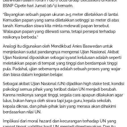
BSNP Cipete hari Jumat (16/1) kemarin.
“Bayangkan sebuah papan ukuran 2×5 meter diletakkan di lantai.
Kemudian papan yang sama diletakkan setinggi 10 meter di atas
tanah. Kemudian siswa kita minta melewati papan tersebut.
Walaupun papan yang dilewati sama, tetapi persepsi terhadap
resikonya berbeda.”
Analogi itu digunakan oleh Mendikbud Anies Baswedan untuk
menjelaskan sudut pandangnya mengenai Ujian Nasional. Akibat
Ujian Nasional diposisikan sebagai syarat kelulusan adalah seperti
meletakkan papan di tempat yang tinggi dan berdampak tinggi
pula. Padahal, ujian sebenarnya adalah sebuah proses yang wajar
dan biasa dalam kegiatan belajar.
Sebagai akibat Ujian Nasional (UN) dijadikan high stake test, kondisi
psikologi semua pihak yang terlibat dalan UN menjadi berubah.
Karena resikonya sangat tinggi, segala cara apapun dilakukan agar
lulus, bukan hanya oleh siswa tapi juga guru, kepala sekolah,
kepala diknas, dan pihak-pihak lain yang merasa akan dihakimi
berdasarkan nilai UN.
Implikasi dari moral hazard dan kecurangan terhadap UN yang
sangat tinggi, validitas hasil UN menjadi dipertanyakan. Dan itu