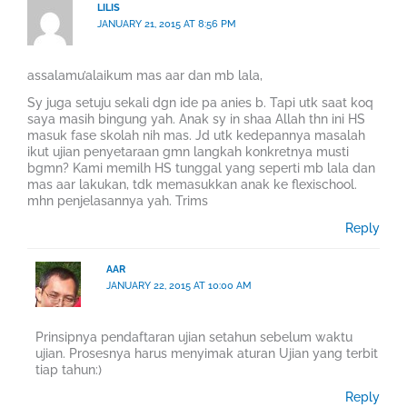
LILIS
JANUARY 21, 2015 AT 8:56 PM
assalamu’alaikum mas aar dan mb lala,
Sy juga setuju sekali dgn ide pa anies b. Tapi utk saat koq
saya masih bingung yah. Anak sy in shaa Allah thn ini HS
masuk fase skolah nih mas. Jd utk kedepannya masalah
ikut ujian penyetaraan gmn langkah konkretnya musti
bgmn? Kami memilh HS tunggal yang seperti mb lala dan
mas aar lakukan, tdk memasukkan anak ke flexischool.
mhn penjelasannya yah. Trims
Reply
AAR
JANUARY 22, 2015 AT 10:00 AM
Prinsipnya pendaftaran ujian setahun sebelum waktu
ujian. Prosesnya harus menyimak aturan Ujian yang terbit
tiap tahun:)
Reply