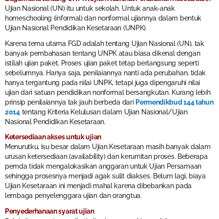
Ujian Nasional (UN) itu untuk sekolah. Untuk anak-anak
homeschooling (informal) dan nonformal ujiannya dalam bentuk
Ujian Nasional Pendidikan Kesetaraan (UNPK).
Karena tema utama FGD adalah tentang Ujian Nasional (UN), tak
banyak pembahasan tentang UNPK atau biasa dikenal dengan
istilah ujian paket. Proses ujian paket tetap berlangsung seperti
sebelumnya. Hanya saja, penilaiannya nanti ada perubahan, tidak
hanya tergantung pada nilai UNPK, tetapi juga dipengaruhi nilai
ujian dari satuan pendidikan nonformal bersangkutan. Kurang lebih
prinsip penilaiannya tak jauh berbeda dari
Permendikbud 144 tahun
2014
tentang Kriteria Kelulusan dalam Ujian Nasional/Ujian
Nasional Pendidikan Kesetaraan.
Ketersediaan akses untuk ujian
Menurutku, isu besar dalam Ujian Kesetaraan masih banyak dalam
urusan ketersediaan (availability) dan kerumitan proses. Beberapa
pemda tidak mengalokasikan anggaran untuk Ujian Persamaan
sehingga prosesnya menjadi agak sulit diakses. Belum lagi, biaya
Ujian Kesetaraan ini menjadi mahal karena dibebankan pada
lembaga penyelenggara ujian dan orangtua.
Penyederhanaan syarat ujian