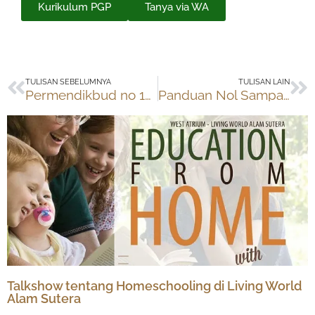
Kurikulum PGP
Tanya via WA
Prev
Ne
TULISAN SEBELUMNYA
TULISAN LAIN
Permendikbud no 129/2014 tentang Homeschooling (SekolahRumah)
Panduan Nol Sampah (zero waste) untuk Peserta & Panitia
Talkshow tentang Homeschooling di Living World
Alam Sutera