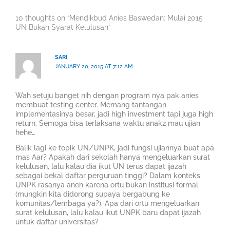
10 thoughts on “Mendikbud Anies Baswedan: Mulai 2015
UN Bukan Syarat Kelulusan”
SARI
JANUARY 20, 2015 AT 7:12 AM
Wah setuju banget nih dengan program nya pak anies
membuat testing center. Memang tantangan
implementasinya besar, jadi high investment tapi juga high
return. Semoga bisa terlaksana waktu anak2 mau ujian
hehe…
Balik lagi ke topik UN/UNPK, jadi fungsi ujiannya buat apa
mas Aar? Apakah dari sekolah hanya mengeluarkan surat
kelulusan, lalu kalau dia ikut UN terus dapat ijazah
sebagai bekal daftar perguruan tinggi? Dalam konteks
UNPK rasanya aneh karena ortu bukan institusi formal
(mungkin kita didorong supaya bergabung ke
komunitas/lembaga ya?). Apa dari ortu mengeluarkan
surat kelulusan, lalu kalau ikut UNPK baru dapat ijazah
untuk daftar universitas?