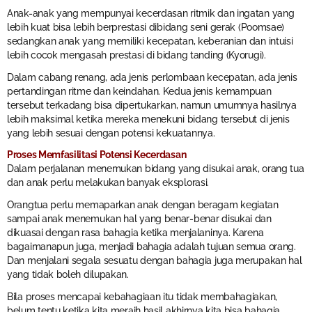
Anak-anak yang mempunyai kecerdasan ritmik dan ingatan yang
lebih kuat bisa lebih berprestasi dibidang seni gerak (Poomsae)
sedangkan anak yang memiliki kecepatan, keberanian dan intuisi
lebih cocok mengasah prestasi di bidang tanding (Kyorugi).
Dalam cabang renang, ada jenis perlombaan kecepatan, ada jenis
pertandingan ritme dan keindahan. Kedua jenis kemampuan
tersebut terkadang bisa dipertukarkan, namun umumnya hasilnya
lebih maksimal ketika mereka menekuni bidang tersebut di jenis
yang lebih sesuai dengan potensi kekuatannya.
Proses Memfasilitasi Potensi Kecerdasan
Dalam perjalanan menemukan bidang yang disukai anak, orang tua
dan anak perlu melakukan banyak eksplorasi.
Orangtua perlu memaparkan anak dengan beragam kegiatan
sampai anak menemukan hal yang benar-benar disukai dan
dikuasai dengan rasa bahagia ketika menjalaninya. Karena
bagaimanapun juga, menjadi bahagia adalah tujuan semua orang.
Dan menjalani segala sesuatu dengan bahagia juga merupakan hal
yang tidak boleh dilupakan.
Bila proses mencapai kebahagiaan itu tidak membahagiakan,
belum tentu ketika kita meraih hasil akhirnya kita bisa bahagia.