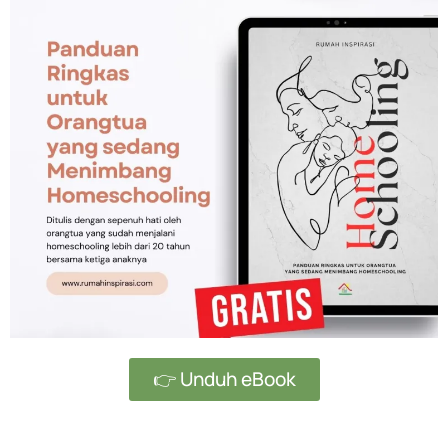
👉 Unduh eBook