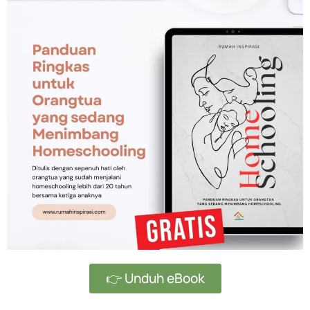
👉 Unduh eBook