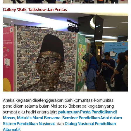
Gallery Walk, Talkshow dan Pentas
Aneka kegiatan diselenggarakan oleh komunitas-komunitas
pendidikan selama bulan Mei 2016. Beberapa kegiatan yang
sempat aku hadiri antara lain:
peluncuran Pesta Pendidikan di
Monas
,
Melukis Mural Bersama
,
Seminar Pendidikan Adat dalam
Sistem Pendidikan Nasional
, dan
Dialog Nasional Pendidikan
Alternatif
.