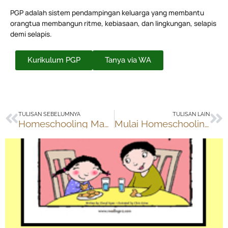
PGP adalah sistem pendampingan keluarga yang membantu
orangtua membangun ritme, kebiasaan, dan lingkungan, selapis
demi selapis.
Kurikulum PGP
Tanya via WA
Prev
Ne
TULISAN SEBELUMNYA
TULISAN LAIN
Homeschooling Mahal atau Murah?
Mulai Homeschooling