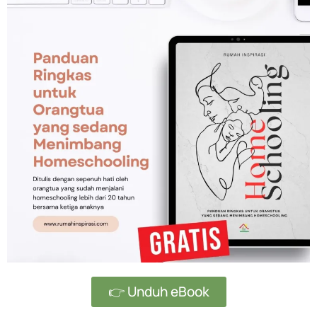
👉 Unduh eBook