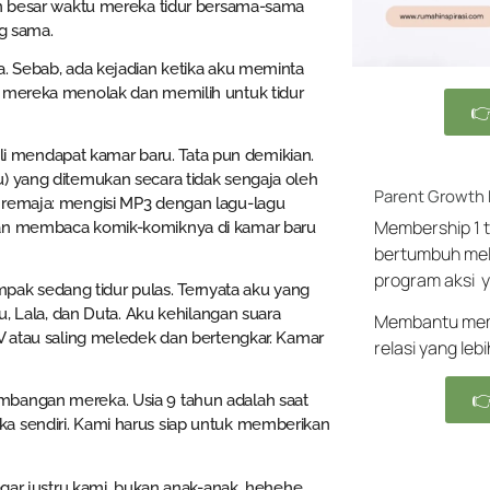
ian besar waktu mereka tidur bersama-sama
ng sama.
a. Sebab, ada kejadian ketika aku meminta
, mereka menolak dan memilih untuk tidur

kali mendapat kamar baru. Tata pun demikian.
) yang ditemukan secara tidak sengaja oleh
Parent Growth
 remaja: mengisi MP3 dengan lagu-lagu
Membership 1 t
 dan membaca komik-komiknya di kamar baru
bertumbuh mel
program aksi y
ak sedang tidur pulas. Ternyata aku yang
u, Lala, dan Duta. Aku kehilangan suara
Membantu memb
TV atau saling meledek dan bertengkar. Kamar
relasi yang leb

mbangan mereka. Usia 9 tahun adalah saat
a sendiri. Kami harus siap untuk memberikan
tegar justru kami, bukan anak-anak, hehehe…