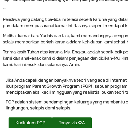
**
Peristiwa yang datang tiba-tiba ini terasa seperti karunia yang data
pun dalam memprasaranai kamar ini. Rasanya seperti mendapat kir
Melihat kamar baru Yudhis dan tata, kami memandangnya denga
selalu memberikan berkah karunia dalam kehidupan kami sehari-h
Terima kasih Tuhan atas karunia-Mu. Engkau adalah sebaik-baik pe
kami dan anak-anak kami di dalam penjagaan dan didikan-Mu. Ki
kami; hari ini, esok, dan selamanya. Amin.
Jika Anda capek dengan banyaknya teori yang ada di internet 
ikut program Parent Growth Program (PGP), sebuah program 
menciptakan aksi kecil mingguan yang realistis, bukan teori 
PGP adalah sistem pendampingan keluarga yang membantu o
lingkungan, selapis demi selapis.
Kurikulum PGP
Tanya via WA