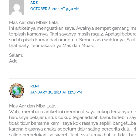
ADE
OCTOBER 8, 2014 AT 9:50 AM
Mas Aar dan Mbak Lala,
Ini artikelnya menguatkan saya. Awalnya sempat gamang m
terpisah kamarnya. Tapi sayanya masih ragu2. Apalagi beb
sudah pisah kamar dari orangtua. Semua ada waktunya. Saat a
that early. Terimakasih ya Mas dan Mbak.
Salam,
Ade
RENI
JANUARY 26, 2015 AT 12:38 PM
Mas Aar dan Mba Lala,
Wah,, membaca artikel ini membuat saya cukup tersenyum se
harusnya belajar untuk cukup tegar adalah kami, terlebih s
tidak tidur bersama kami, saya kok rasanya sepiiiii banget….bah
karena biasanya anak2 sebelum tidur saling bercerita dulu,, r
saling berpelukan. so sweet…Tapi,, syukurnya hal itu tidak 