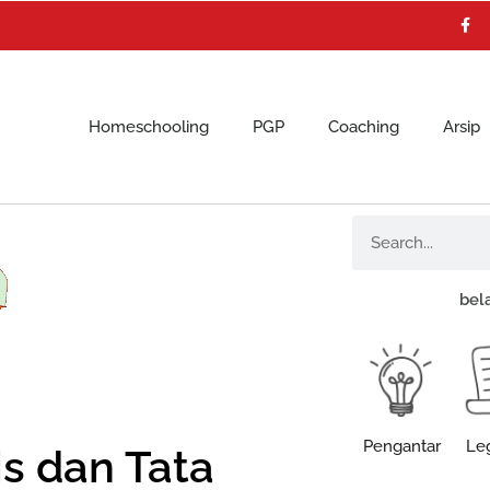
F
a
c
e
b
o
o
k
Homeschooling
PGP
Coaching
Arsip
Search
bel
Pengantar
Leg
s dan Tata