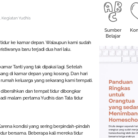
,
Kegiatan Yudhis
Sumber
Kom
Belajar
ah tidur ke kamar depan. Walaupun kami sudah
ristiwanya baru terjadi dua hari lalu.
ar Tanti yang tak dipakai lagi. Setelah
pasang di kamar depan yang kosong. Dan hari
 rumah keluarga yang sekarang kami tempati.
 dibersihkan dan tempat tidur dibongkar
di malam pertama Yudhis dan Tata tidur
 Karena kondisi yang sering berpindah-pindah
idur bersama. Beberapa kali mereka tidur