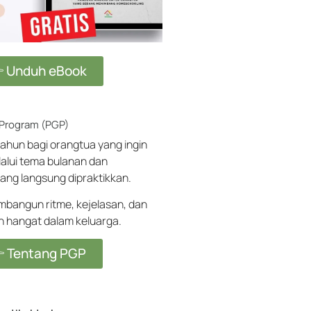
 Unduh eBook
 Program (PGP)
ahun bagi orangtua yang ingin
alui tema bulanan dan
ang langsung dipraktikkan.
angun ritme, kejelasan, dan
ih hangat dalam keluarga.
 Tentang PGP