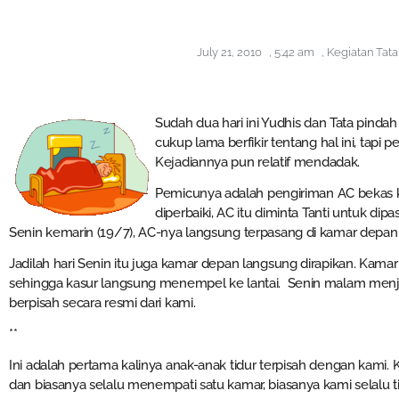
July 21, 2010
,
5:42 am
,
Kegiatan Tata
Sudah dua hari ini Yudhis dan Tata pind
cukup lama berfikir tentang hal ini, tapi pe
Kejadiannya pun relatif mendadak.
Pemicunya adalah pengiriman AC bekas kam
diperbaiki, AC itu diminta Tanti untuk di
Senin kemarin (19/7), AC-nya langsung terpasang di kamar depan
Jadilah hari Senin itu juga kamar depan langsung dirapikan. Kamar
sehingga kasur langsung menempel ke lantai. Senin malam menja
berpisah secara resmi dari kami.
**
Ini adalah pertama kalinya anak-anak tidur terpisah dengan kami.
dan biasanya selalu menempati satu kamar, biasanya kami selalu t