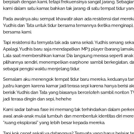
berpisah dengan kami, tetapi frekuensinya sangat jarang. Sebag
kami dalam satu kamar, bahkan tak jarang di satu tempat tidur ya
Pada awalnya aku sempat khawatir akan ada resistensi dari merek
Yudhis dan Tata untuk tidur bersama temannya (ketika menginap)
bersama kami.
Tapi resistensi itu ternyata tak ada sama sekali. Yudhis senang se
Apalagi, Yudhis baru saja mendapatkan MP3 player (barang lamaku
Lala saat membersihkan kamar. Dia langsung merasa seperti anak
pilihannya sendiri, menempelkan earphone sambil berkegiatan,
sebagai pengisi waktu menjelang tidur.
Semalam aku menengok tempat tidur baru mereka, keduanya tamp
justru kangen karena kamar jadi terasa sepi karena hanya berisi ak
berisik Yudhis dan Tata yang biasanya berceloteh sambil nonton 
jadi terasa dingin dan sepi, hehehe
Kami sadar bahwa fase ini memang tak terhindarkan dalam perke
awal anak-anak mulai tumbuh dan membentuk identitas diri merek
“ruang eksplorasi” yang lebih besar kepada mereka.
Tapi kok cepat sekali ya datangnya? Ternyata yang harus belajar 