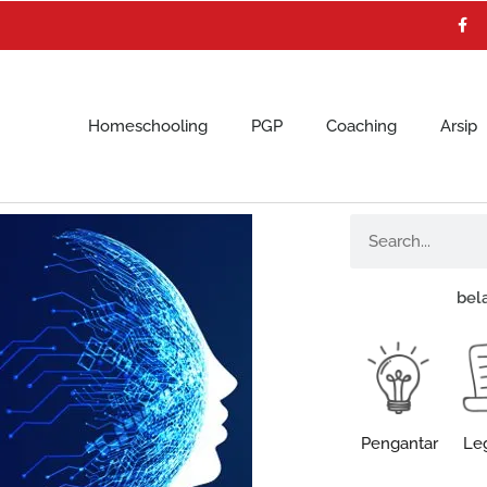
F
a
c
e
b
o
o
k
Homeschooling
PGP
Coaching
Arsip
Search
bel
Pengantar
Leg