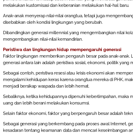
melakukan kustomisasi dan keberanian melakukan hal-hal baru.
Anak-anak menyerap nilai-nilai orangtua, tetapi juga mengembangk
disebabkan oleh kondisi lingkungan yang berubah.
Dibandingkan generasi millennial yang mengembangkan nilai kolabo
mengembangkan nilai-nilai kemandirian.
Peristiwa dan lingkungan hidup mempengaruhi generasi
Faktor lingkungan memberikan pengaruh besar pada anak-anak
generasi antara lain adalah peristiwa sosial, ekonomi, politik yang
Sebagai contoh, peristiwa resesi atau krisis ekonomi akan mempe
mengalami kehidupan keras karena orangtua mereka di PHK, mak
menjadi bersikap waspada dan lebih hemat.
Sebaliknya, ketika kehidupannya dipenuhi keberlimpahan, maka me
uang dan lebih berani melakukan konsumsi.
Selain faktor ekonomi, faktor yang berpengaruh besar adalah tek
Sebagai generasi yang berkembang pada proses awal Internet, 
kesadaran tentang keamanan data dan mencari keseimbangan antar