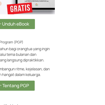
 Unduh eBook
 Program (PGP)
ahun bagi orangtua yang ingin
alui tema bulanan dan
ang langsung dipraktikkan.
angun ritme, kejelasan, dan
ih hangat dalam keluarga.
 Tentang PGP