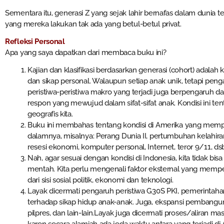
Sementara itu, generasi Z yang sejak lahir bernafas dalam dunia
yang mereka lakukan tak ada yang betul-betul privat.
Refleksi Personal
Apa yang saya dapatkan dari membaca buku ini?
Kajian dan klasifikasi berdasarkan generasi (cohort) adalah 
dan sikap personal. Walaupun setiap anak unik, tetapi pen
peristiwa-peristiwa makro yang terjadi juga berpengaruh 
respon yang mewujud dalam sifat-sifat anak. Kondisi ini tent
geografis kita.
Buku ini membahas tentang kondisi di Amerika yang mempe
dalamnya, misalnya: Perang Dunia II, pertumbuhan kelahira
resesi ekonomi, komputer personal, Internet, teror 9/11, ds
Nah, agar sesuai dengan kondisi di Indonesia, kita tidak b
mentah. Kita perlu mengenali faktor eksternal yang mempen
dari sisi sosial politik, ekonomi dan teknologi.
Layak dicermati pengaruh peristiwa G30S PKI, pemerintahan 
terhadap sikap hidup anak-anak. Juga, ekspansi pembanguna
pilpres, dan lain-lain.Layak juga dicermati proses/aliran m