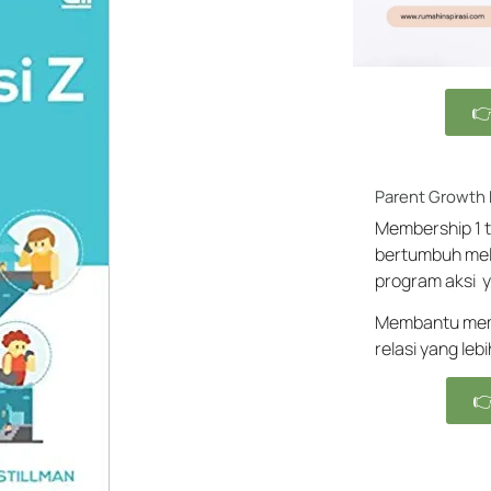

Parent Growth
Membership 1 t
bertumbuh mel
program aksi y
Membantu memb
relasi yang leb
