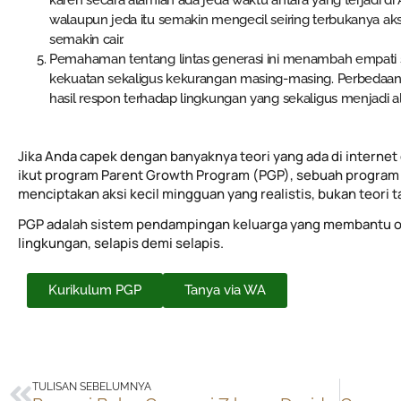
karen secara alamiah ada jeda waktu antara yang terjadi di
walaupun jeda itu semakin mengecil seiring terbukanya aks
semakin cair.
Pemahaman tentang lintas generasi ini menambah empati s
kekuatan sekaligus kekurangan masing-masing. Perbedaan i
hasil respon terhadap lingkungan yang sekaligus menjadi al
Jika Anda capek dengan banyaknya teori yang ada di internet 
ikut program Parent Growth Program (PGP), sebuah program 
menciptakan aksi kecil mingguan yang realistis, bukan teori 
PGP adalah sistem pendampingan keluarga yang membantu o
lingkungan, selapis demi selapis.
Kurikulum PGP
Tanya via WA
Prev
TULISAN SEBELUMNYA