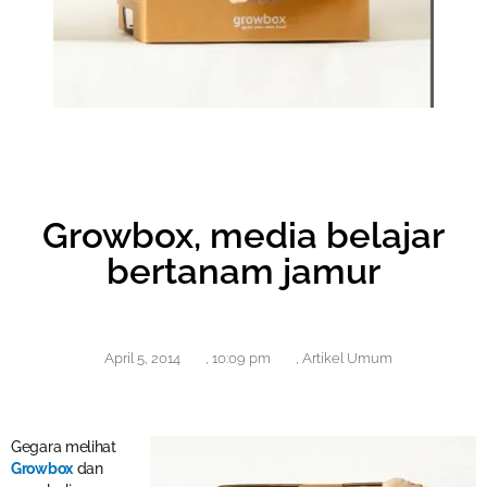
Growbox, media belajar
bertanam jamur
April 5, 2014
,
10:09 pm
,
Artikel Umum
Gegara melihat
Growbox
dan