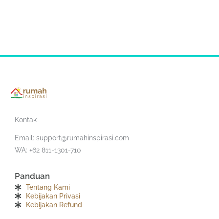
Kontak
Email:
support@rumahinspirasi.com
WA: +62 811-1301-710
Panduan
Tentang Kami
Kebijakan Privasi
Kebijakan Refund
F
T
I
Y
S
T