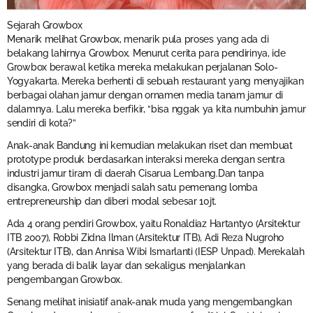
Sejarah Growbox
Menarik melihat Growbox, menarik pula proses yang ada di
belakang lahirnya Growbox. Menurut cerita para pendirinya, ide
Growbox berawal ketika mereka melakukan perjalanan Solo-
Yogyakarta. Mereka berhenti di sebuah restaurant yang menyajikan
berbagai olahan jamur dengan ornamen media tanam jamur di
dalamnya. Lalu mereka berfikir, “bisa nggak ya kita numbuhin jamur
sendiri di kota?”
Anak-anak Bandung ini kemudian melakukan riset dan membuat
prototype produk berdasarkan interaksi mereka dengan sentra
industri jamur tiram di daerah Cisarua Lembang.Dan tanpa
disangka, Growbox menjadi salah satu pemenang lomba
entrepreneurship dan diberi modal sebesar 10jt.
Ada 4 orang pendiri Growbox, yaitu Ronaldiaz Hartantyo (Arsitektur
ITB 2007), Robbi Zidna Ilman (Arsitektur ITB), Adi Reza Nugroho
(Arsitektur ITB), dan Annisa Wibi Ismarlanti (IESP Unpad). Merekalah
yang berada di balik layar dan sekaligus menjalankan
pengembangan Growbox.
Senang melihat inisiatif anak-anak muda yang mengembangkan