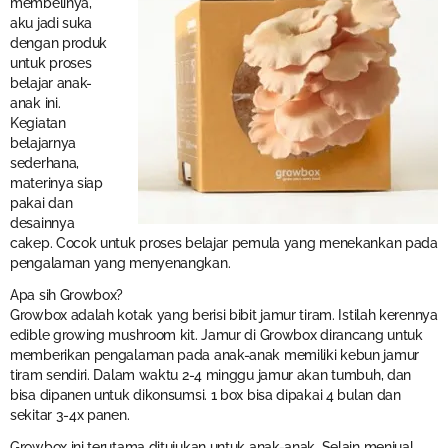
membelinya,
aku jadi suka
dengan produk
untuk proses
belajar anak-
anak ini.
Kegiatan
belajarnya
sederhana,
materinya siap
pakai dan
desainnya
cakep. Cocok untuk proses belajar pemula yang menekankan pada
pengalaman yang menyenangkan.
Apa sih Growbox?
Growbox adalah kotak yang berisi bibit jamur tiram. Istilah kerennya
edible growing mushroom kit. Jamur di Growbox dirancang untuk
memberikan pengalaman pada anak-anak memiliki kebun jamur
tiram sendiri. Dalam waktu 2-4 minggu jamur akan tumbuh, dan
bisa dipanen untuk dikonsumsi. 1 box bisa dipakai 4 bulan dan
sekitar 3-4x panen.
Growbox ini terutama ditujukan untuk anak-anak. Selain menjual