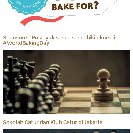
Sponsored Post: yuk sama-sama bikin kue di
#WorldBakingDay
Sekolah Catur dan Klub Catur di Jakarta