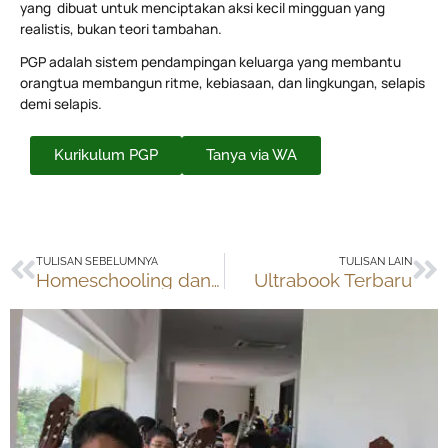
yang dibuat untuk menciptakan aksi kecil mingguan yang
realistis, bukan teori tambahan.
PGP adalah sistem pendampingan keluarga yang membantu
orangtua membangun ritme, kebiasaan, dan lingkungan, selapis
demi selapis.
Kurikulum PGP
Tanya via WA
Prev
Ne
TULISAN SEBELUMNYA
TULISAN LAIN
Homeschooling dan Kompetisi
Ultrabook Terbaru