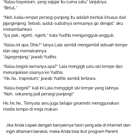
“Kalau trapesium, yang sejajar itu cuma satu,” lanjutnya.
“Betul…”
“Nah, kalau empat persegi panjang itu adalah bentuk khusus dari
jajargenjang. Sebab, sudut-sudutnya semuanya 90 derajat,” aku
menambahkan.
“Iya pak.. ngerti.. ngerti..” kata Yudhis mengangguk-angguk.
“Kalau ini apa, Dhis?” tanya Lala sambil mengambil sebuah tempe
dan siap memakannya.
“Jajargenjang,” jawab Yudhis.
“Kalau begini namanya apa?” Lala mengigit satu sisi tempe dan
menunjukkan sisanya ke Yudhis.
“Ha..ha… trapesium,” jawab Yudhis sambil tertawa.
“Kalau begini?” kali ini Lala menggigit sisi tempe yang lainnya.
“Nah.. sekarang jadi persegi panjang!”
He..he..he… Ternyata seru juga belajar geometri menggunakan
media tempe di meja makan.
Jika Anda capek dengan banyaknya teori yang ada di internet dan
ingin ditemani beraksi, maka Anda bisa ikut program Parent