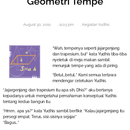
Geometri Tempe
August 30, 2010
,
11:03 pm
,
Kegiatan Yudhis
“Wah, tempenya seperti jajargenjang
dan trapesium, bu!” kata Yudhis tiba-tiba
nyeletuk di meja makan sambil
menunjuk tempe yang ada di piring.
“Betul…betul..” Kami semua tertawa
mendengar celetukan Yudhis.
“Jajargenjang dan trapesium itu apa sih, Dhis?” aku bertanya
kepadanya untuk mengetahui pemahaman konseptual Yudhis
tentang kedua bangun itu.
“Hmm.. apa ya?” kata Yudhis sambil berfikir. “Kalau jajargenjang itu
persegi empat. Terus, sisi-sisinya sejajar.”
“Bagus…”