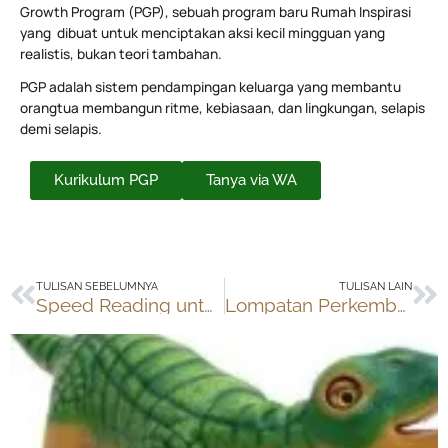
Growth Program (PGP), sebuah program baru Rumah Inspirasi
yang dibuat untuk menciptakan aksi kecil mingguan yang
realistis, bukan teori tambahan.
PGP adalah sistem pendampingan keluarga yang membantu
orangtua membangun ritme, kebiasaan, dan lingkungan, selapis
demi selapis.
Kurikulum PGP
Tanya via WA
Prev
Ne
TULISAN SEBELUMNYA
TULISAN LAIN
Speed Reading untuk SMA
Lompatan Perkembangan Duta