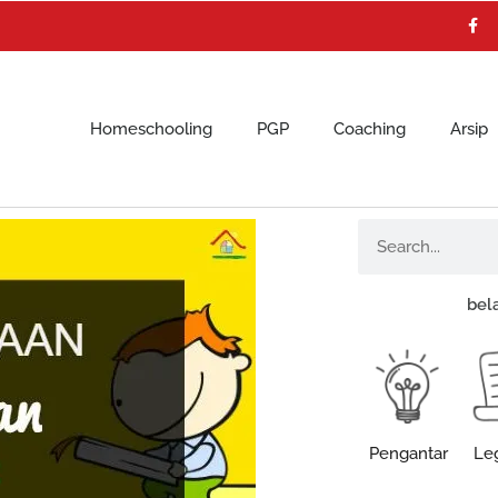
F
a
c
e
b
o
o
k
Homeschooling
PGP
Coaching
Arsip
Search
bel
Pengantar
Leg