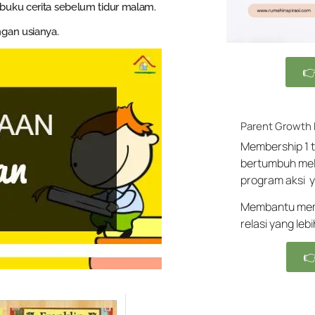
buku cerita sebelum tidur malam.
ngan usianya.

Parent Growth
Membership 1 t
bertumbuh mel
program aksi y
Membantu memb
relasi yang leb
