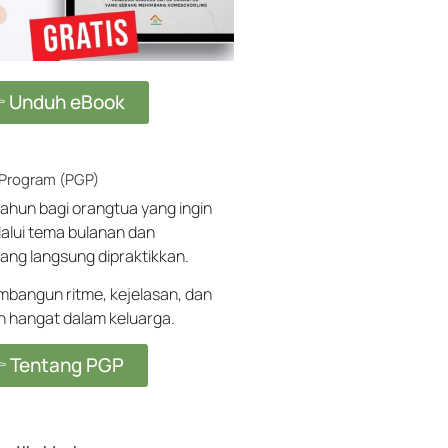
 Unduh eBook
 Program (PGP)
ahun bagi orangtua yang ingin
alui tema bulanan dan
ang langsung dipraktikkan.
angun ritme, kejelasan, dan
ih hangat dalam keluarga.
 Tentang PGP