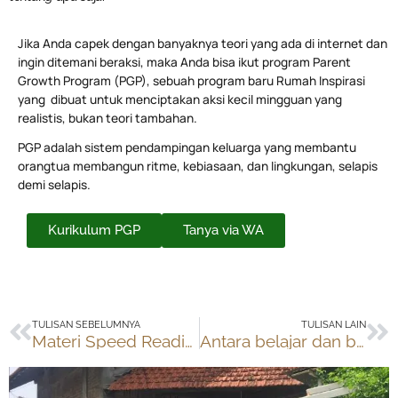
Jika Anda capek dengan banyaknya teori yang ada di internet dan
ingin ditemani beraksi, maka Anda bisa ikut program Parent
Growth Program (PGP), sebuah program baru Rumah Inspirasi
yang dibuat untuk menciptakan aksi kecil mingguan yang
realistis, bukan teori tambahan.
PGP adalah sistem pendampingan keluarga yang membantu
orangtua membangun ritme, kebiasaan, dan lingkungan, selapis
demi selapis.
Kurikulum PGP
Tanya via WA
Prev
Ne
TULISAN SEBELUMNYA
TULISAN LAIN
Materi Speed Reading (gratis)
Antara belajar dan bersekolah