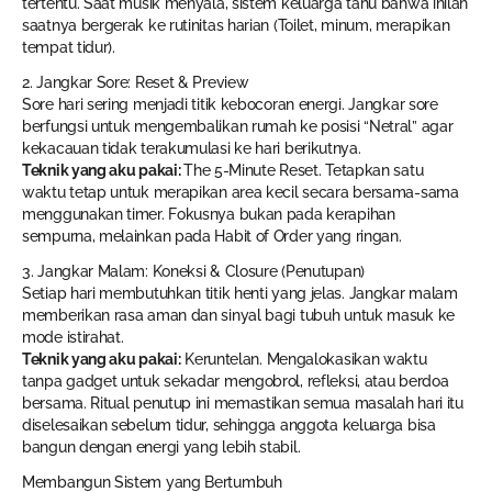
tertentu. Saat musik menyala, sistem keluarga tahu bahwa inilah
saatnya bergerak ke rutinitas harian (Toilet, minum, merapikan
tempat tidur).
2. Jangkar Sore: Reset & Preview
Sore hari sering menjadi titik kebocoran energi. Jangkar sore
berfungsi untuk mengembalikan rumah ke posisi “Netral” agar
kekacauan tidak terakumulasi ke hari berikutnya.
Teknik yang aku pakai:
The 5-Minute Reset. Tetapkan satu
waktu tetap untuk merapikan area kecil secara bersama-sama
menggunakan timer. Fokusnya bukan pada kerapihan
sempurna, melainkan pada Habit of Order yang ringan.
3. Jangkar Malam: Koneksi & Closure (Penutupan)
Setiap hari membutuhkan titik henti yang jelas. Jangkar malam
memberikan rasa aman dan sinyal bagi tubuh untuk masuk ke
mode istirahat.
Teknik yang aku pakai:
Keruntelan. Mengalokasikan waktu
tanpa gadget untuk sekadar mengobrol, refleksi, atau berdoa
bersama. Ritual penutup ini memastikan semua masalah hari itu
diselesaikan sebelum tidur, sehingga anggota keluarga bisa
bangun dengan energi yang lebih stabil.
Membangun Sistem yang Bertumbuh