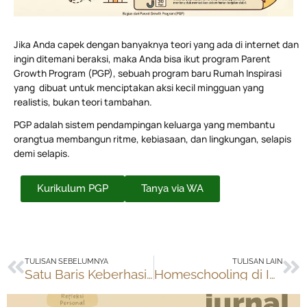
Jika Anda capek dengan banyaknya teori yang ada di internet dan
ingin ditemani beraksi, maka Anda bisa ikut program Parent
Growth Program (PGP), sebuah program baru Rumah Inspirasi
yang dibuat untuk menciptakan aksi kecil mingguan yang
realistis, bukan teori tambahan.
PGP adalah sistem pendampingan keluarga yang membantu
orangtua membangun ritme, kebiasaan, dan lingkungan, selapis
demi selapis.
Kurikulum PGP
Tanya via WA
Prev
Ne
TULISAN SEBELUMNYA
TULISAN LAIN
Satu Baris Keberhasilan untuk Kesehatan Mental
Homeschooling di Indonesia Legal Tidak? Pengalaman Lebih dari 20 Tahun Menjalaninya