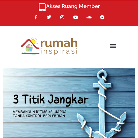
Skip
Akses Ruang Member
to
F
T
I
Y
S
T
content
a
w
n
o
o
e
c
i
s
u
u
l
e
t
t
t
n
e
b
t
a
u
d
g
o
e
g
b
c
r
o
r
r
e
l
a
k
a
o
m
m
u
d